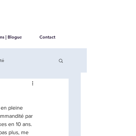
ns | Blogue
Contact
té
 en pleine 
commandité par 
xes en 10 ans. 
pas plus, me 