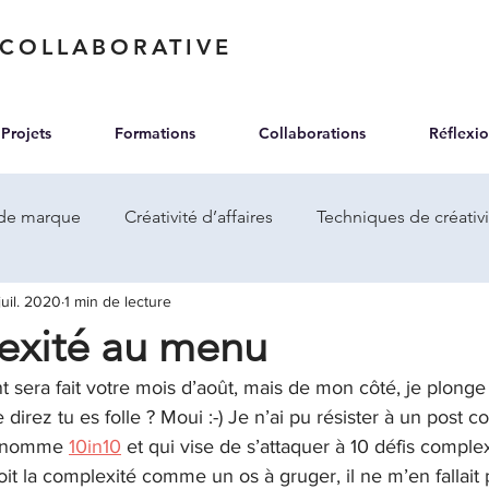
 COLLABORATIVE
Projets
Formations
Collaborations
Réflexio
 de marque
Créativité d’affaires
Techniques de créativi
juil. 2020
1 min de lecture
exité et prospective
exité au menu
t sera fait votre mois d’août, mais de mon côté, je plonge
direz tu es folle ? Moui :-) Je n’ai pu résister à un post 
e nomme 
10in10
 et qui vise de s’attaquer à 10 défis comple
it la complexité comme un os à gruger, il ne m’en fallait 