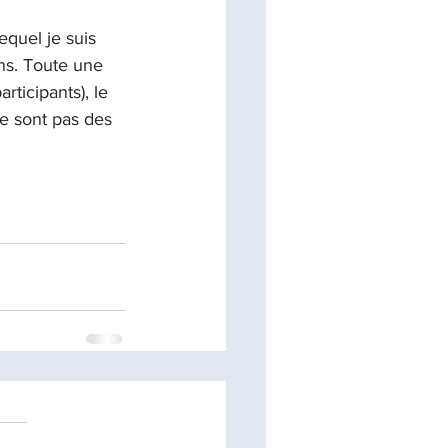
equel je suis 
ons. Toute une 
rticipants), le 
e sont pas des 