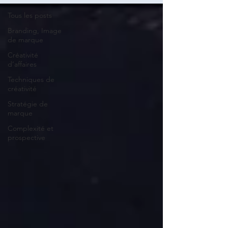
Tous les posts
Branding, Image
de marque
Créativité
d’affaires
Techniques de
créativité
Stratégie de
marque
Complexité et
prospective